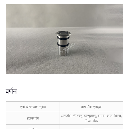
वर्णन
एलईडी प्रकाश स्रोत
हाय पॉवर एलईडी
आरजीबी, सीडब्ल्यू.डब्ल्यूडब्ल्यू, वायव्य, लाल, हिरवा,
हलका रंग
निळा, अंबर