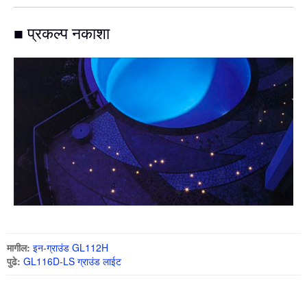
■ प्रकल्प नकाशा
मागील:
इन-ग्राउंड GL112H
पुढे:
GL116D-LS ग्राउंड लाईट