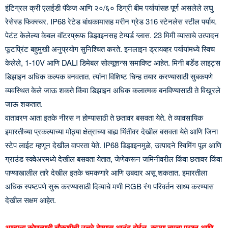
इंटिग्रल क्री एलईडी पॅकेज आणि २०/६० डिग्री बीम पर्यायांसह पूर्ण असलेले लघु
रेसेस्ड फिक्स्चर. IP68 रेटेड बांधकामासह मरीन ग्रेड 316 स्टेनलेस स्टील पर्याय.
पेटंट केलेल्या केबल वॉटरप्रूफ डिझाइनसह टेम्पर्ड ग्लास. 23 मिमी व्यासाचे उत्पादन
फूटप्रिंट बहुमुखी अनुप्रयोग सुनिश्चित करते. इनलाइन ड्रायव्हर पर्यायांमध्ये स्विच
केलेले, 1-10V आणि DALI डिमेबल सोल्यूशन्स समाविष्ट आहेत. मिनी बर्डेड लाइट्स
डिझाइन अधिक कल्पक बनवतात. त्यांना विशिष्ट चिन्ह तयार करण्यासाठी सुबकपणे
व्यवस्थित केले जाऊ शकते किंवा डिझाइन अधिक कलात्मक बनविण्यासाठी ते विखुरले
जाऊ शकतात.
वातावरण आता इतके नीरस न होण्यासाठी ते छतावर बसवता येते. ते व्यावसायिक
इमारतीच्या प्रकल्पाच्या मोठ्या क्षेत्राच्या बाह्य भिंतीवर देखील बसवता येते आणि जिना
स्टेप लाईट म्हणून देखील वापरता येते. IP68 डिझाइनमुळे, उत्पादने स्विमिंग पूल आणि
ग्राउंड स्क्वेअरमध्ये देखील बसवता येतात, जेणेकरून जमिनीवरील किंवा छतावर किंवा
पाण्याखालील तारे देखील इतके चमकणारे आणि उबदार असू शकतात. इमारतीला
अधिक स्पष्टपणे सुरू करण्यासाठी दिव्याचे मणी RGB रंग परिवर्तन साध्य करण्यास
देखील सक्षम आहेत.
आम्हाला कोणत्याही चौकशीची उत्तरे देण्यास आनंद होईल, कृपया तुमचा प्रश्न आणि