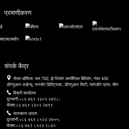
प्रमाणीकरण
संपर्क केंद्र
सेल्स ऑफिस: रूम 702, झे जियांग कमर्शियल बिल्डिंग, नंबर 430
डोंगगुआन अव्हेन्यू, नानचेंग डिस्ट्रिक्ट, डोंगगुआन सिटी, ग्वांगडोंग प्रांत, चीन
विक्री कार्यालय
दूरध्वनी:+८६ ७६९ २३०२ २७९८;
फॅक्स:८६ ७६९ २३०२ २७९९
कारखाना आधार
दूरध्वनी:+८६ ७६९ ८५२३ २७५५;
फॅक्स:+८६ ७६९ ८५२३ २८३५