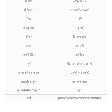
साहित्य
एसयूएस३१६
ऑप्टिक्स
एस२ओ°/एफ६ओ°
पॉवर
1W
वीजपुरवठा
लागू नाही
परिमाण
डी२३एक्स४०
वजन
६० ग्रॅम
आयपी रेटिंग
आयपी६८
मंजुरी
सीई.आरओएचएस, आयपी
वातावरणीय तापमान
-२०°C ~ +४५°C
सरासरी आयुष्य
५०,००० तास
अॅक्सेसरीज (पर्यायी)
होय
अर्ज
इनडोअर/आउटडोअर/लँडस्केप/सबमर्सिबल