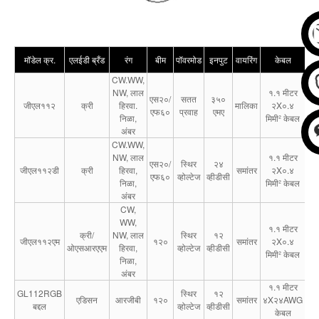
मॉडेल क्र.
एलईडी ब्रँड
रंग
बीम
पॉवरमोड
इनपुट
वायरिंग
केबल
पॉव
CW.WW,
NW, लाल
१.१ मीटर
एस२०/
सतत
३५०
जीएल११२
क्री
हिरवा.
मालिका
२X०.४
1
एफ६०
प्रवाह
एमए
निळा,
मिमी² केबल
अंबर
CW.WW,
NW, लाल
१.१ मीटर
एस२०/
स्थिर
२४
१.
जीएल११२डी
क्री
हिरवा,
समांतर
२X०.४
एफ६०
व्होल्टेज
व्हीडीसी
वॅट
निळा,
मिमी² केबल
अंबर
CW,
WW,
१.१ मीटर
क्री/
NW, लाल
स्थिर
१२
०.
जीएल११२एम
१२०
समांतर
२X०.४
ओएसआरएएम
हिरवा,
व्होल्टेज
व्हीडीसी
वॅट
मिमी² केबल
निळा,
अंबर
१.१ मीटर
GL112RGB
स्थिर
१२
०.
एडिसन
आरजीबी
१२०
समांतर
४X२४AWG
बद्दल
व्होल्टेज
व्हीडीसी
वॅट
केबल