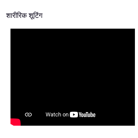
शारीरिक शूटिंग