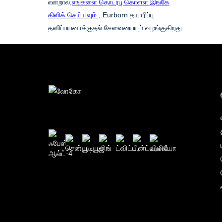
என்றால்,
எங்களை தொடர்பு கொள்ள இங்கே
கிளிக் செய்யவும்.
, Eurborn தயாரிப்பு
தனிப்பயனாக்குதல் சேவையையும் வழங்குகிறது.