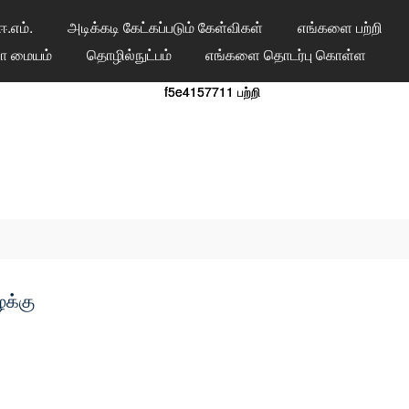
ஈ.எம்.
அடிக்கடி கேட்கப்படும் கேள்விகள்
எங்களை பற்றி
யோ மையம்
தொழில்நுட்பம்
எங்களை தொடர்பு கொள்ள
க்கு