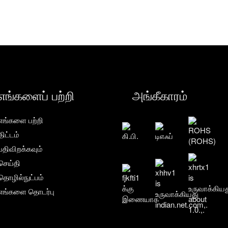
எங்களைப் பற்றி
அங்கீகாரம்
எங்களை பற்றி
திட்டம்
பதிவிறக்கவும்
செய்தி
தொழில்நுட்பம்
எங்களை தொடர்பு
கொள்ள