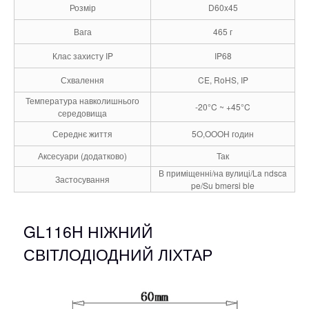
Розмір
D60x45
Вага
465 г
Клас захисту IP
IP68
Схвалення
CE, RoHS, IP
Температура навколишнього
-20°C ~ +45°C
середовища
Середнє життя
5O,OOOH годин
Аксесуари (додатково)
Так
В приміщенні/на вулиці/La ndsca
Застосування
pe/Su bmersi ble
GL116H НІЖНИЙ
СВІТЛОДІОДНИЙ ЛІХТАР