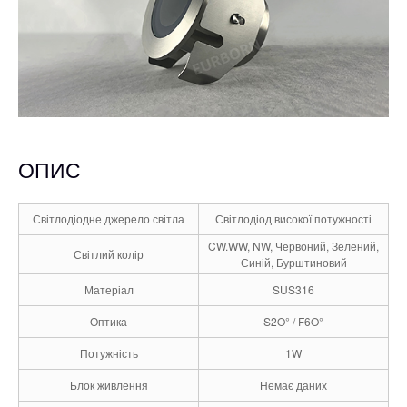
ОПИС
Світлодіодне джерело світла
Світлодіод високої потужності
CW.WW, NW, Червоний, Зелений,
Світлий колір
Синій, Бурштиновий
Матеріал
SUS316
Оптика
S2O° / F6O°
Потужність
1W
Блок живлення
Немає даних