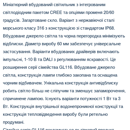
Мініатюрний вбудований світильник з інтегрованим
світлодіодним пакетом CREE та опціями променя 20/60
градусів. Загартоване скло. Варіант з нержавіючої сталі
морського класу 316 з конструкцією зі стандартом IP68.
Вбудоване джерело світла та чорна перегородка мінімізують
відблиски. Діаметр виробу 60 мм забезпечує універсальне
застосування. Варіанти вбудованих драйверів включають
імпульсні, 1-10 В та DALI з регулюванням яскравості. Це
розширення серії сімейства GL116. Вбудоване джерело
світла, конструкція лампи глибоко закопана та оснащена
чорним відбивачем. Унікальна конструкція антивідблиску
робить світло більш не сліпучим та зменшує запаморочення,
спричинене лампою. Існують варіанти потужності 1 Вт та 3
Вт. Конструкція внутрішньої водонепроникної конструкції та
конструкція тепловідведення виробу були ретельно
продумані.
Сімейна серія GL116 рекламується як зірковий продукт