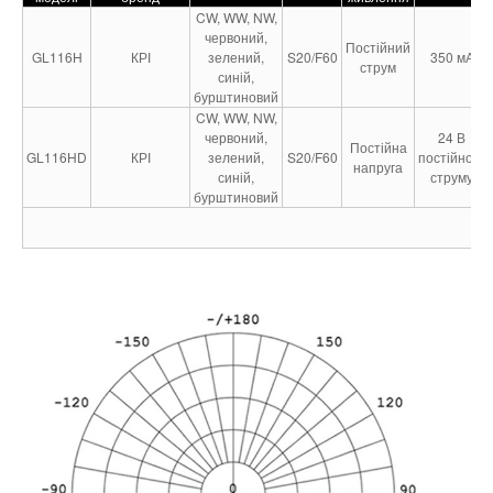
CW, WW, NW,
червоний,
Постійний
GL116H
КРІ
зелений,
S20/F60
350 мА
струм
синій,
бурштиновий
CW, WW, NW,
червоний,
24 В
Постійна
GL116HD
КРІ
зелений,
S20/F60
постійного
напруга
синій,
струму
бурштиновий