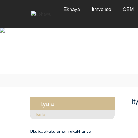
Ekhaya
Iimveliso
OEM
It
Ityala
Ityala
Ukuba akukufumani ukukhanya