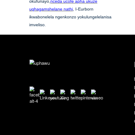
okufunayo,
nceda ucofe apha ukuze
uqhagamshelane nathi
, I-Eurborn
ikwabonelela ngenkonzo yokulungelelanisa
imveliso.