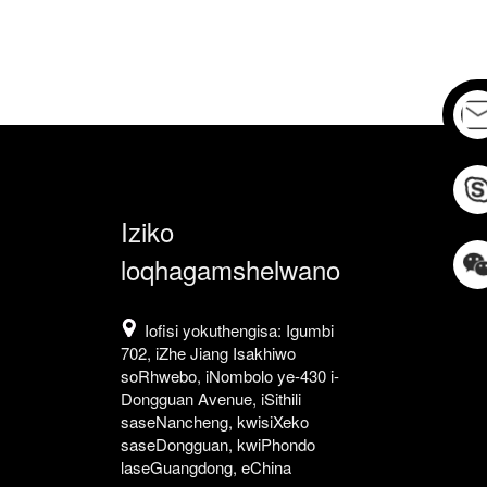
Iziko
loqhagamshelwano
Iofisi yokuthengisa: Igumbi
702, iZhe Jiang Isakhiwo
soRhwebo, iNombolo ye-430 i-
Dongguan Avenue, iSithili
saseNancheng, kwisiXeko
saseDongguan, kwiPhondo
laseGuangdong, eChina