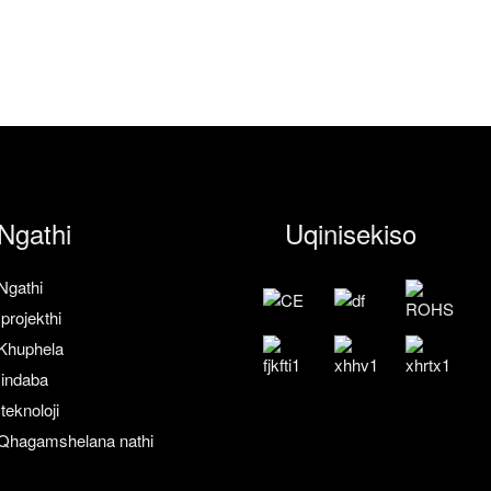
Ngathi
Uqinisekiso
Ngathi
Iprojekthi
Khuphela
Iindaba
Iteknoloji
Qhagamshelana nathi