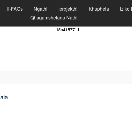
Ii-FAQs
Ngathi
Iprojekthi
Khuphela
Iziko
Qhagamshelana Nathi
yala