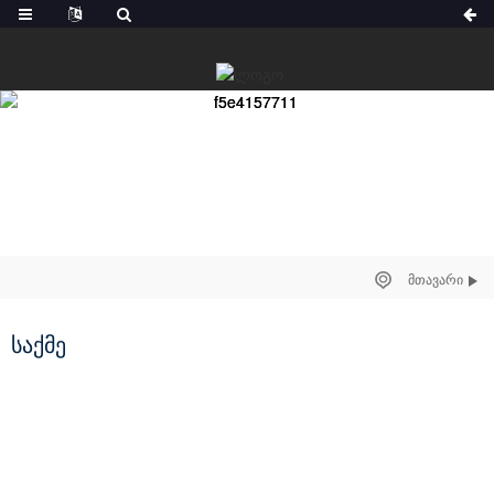
ᲛᲗᲐᲕᲐᲠᲘ
საქმე