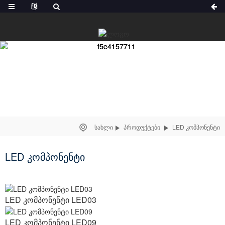
ᲡᲐᲮᲚᲘ
ᲞᲠᲝᲓᲣᲥᲢᲔᲑᲘ
LED ᲙᲝᲛᲞᲝᲜᲔᲜᲢᲘ
LED კომპონენტი
LED კომპონენტი LED03
LED კომპონენტი LED09