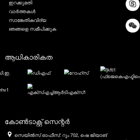
ഇറക്കുമതി
വാർത്തകൾ
സാങ്കേതികവിദ്യ
ഞങ്ങളെ സമീപിക്കുക
ആധികാരികത
കോൺടാക്റ്റ് സെന്റർ
സെയിൽസ് ഓഫീസ്: റൂം 702, ഷെ ജിയാങ്