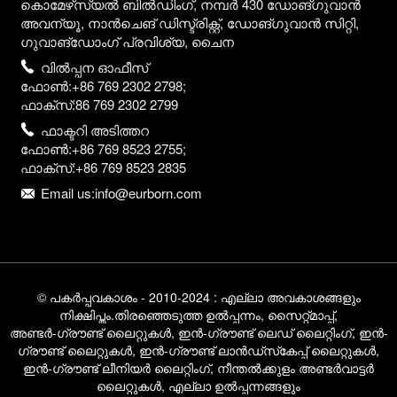
കൊമേഴ്‌സ്യൽ ബിൽഡിംഗ്, നമ്പർ 430 ഡോങ്‌ഗുവാൻ
അവന്യൂ, നാൻചെങ് ഡിസ്ട്രിക്റ്റ്, ഡോങ്‌ഗുവാൻ സിറ്റി,
ഗുവാങ്‌ഡോംഗ് പ്രവിശ്യ, ചൈന
വിൽപ്പന ഓഫീസ്
ഫോൺ:+86 769 2302 2798;
ഫാക്സ്:86 769 2302 2799
ഫാക്ടറി അടിത്തറ
ഫോൺ:+86 769 8523 2755;
ഫാക്സ്:+86 769 8523 2835
Email us:info@eurborn.com
© പകർപ്പവകാശം - 2010-2024 : എല്ലാ അവകാശങ്ങളും
നിക്ഷിപ്തം.
തിരഞ്ഞെടുത്ത ഉൽപ്പന്നം
,
സൈറ്റ്മാപ്പ്
,
അണ്ടർ-ഗ്രൗണ്ട് ലൈറ്റുകൾ
,
ഇൻ-ഗ്രൗണ്ട് ലെഡ് ലൈറ്റിംഗ്
,
ഇൻ-
ഗ്രൗണ്ട് ലൈറ്റുകൾ
,
ഇൻ-ഗ്രൗണ്ട് ലാൻഡ്‌സ്‌കേപ്പ് ലൈറ്റുകൾ
,
ഇൻ-ഗ്രൗണ്ട് ലീനിയർ ലൈറ്റിംഗ്
,
നീന്തൽക്കുളം അണ്ടർവാട്ടർ
ലൈറ്റുകൾ
,
എല്ലാ ഉൽപ്പന്നങ്ങളും