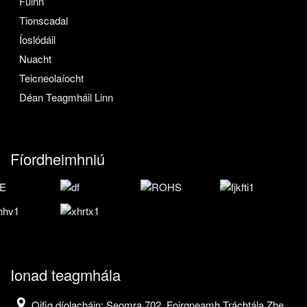
Fúinn
Tionscadal
Íoslódáil
Nuacht
Teicneolaíocht
Déan Teagmháil Linn
Fíordheimhniú
Ionad teagmhála
Oifig díolacháin: Seomra 702, Foirgneamh Tráchtála Zhe