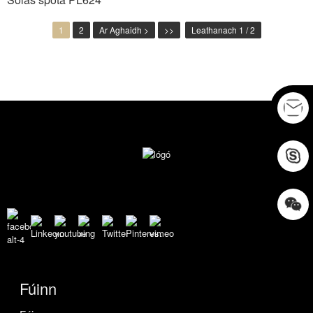
1
2
Ar Aghaidh >
>>
Leathanach 1 / 2
Fúinn