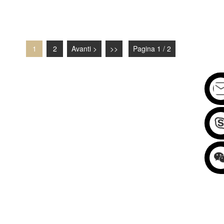
1
2
Avanti >
>>
Pagina 1 / 2