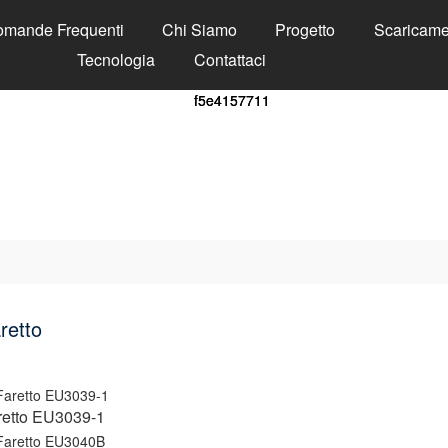
mande Frequenti
Chi Siamo
Progetto
Scaricame
Tecnologia
Contattaci
retto
retto EU3039-1