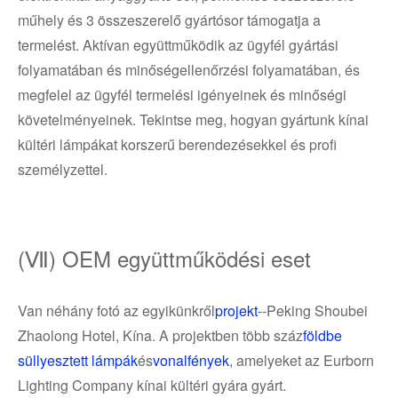
műhely és 3 összeszerelő gyártósor támogatja a
termelést. Aktívan együttműködik az ügyfél gyártási
folyamatában és minőségellenőrzési folyamatában, és
megfelel az ügyfél termelési igényeinek és minőségi
követelményeinek. Tekintse meg, hogyan gyártunk kínai
kültéri lámpákat korszerű berendezésekkel és profi
személyzettel.
(Ⅶ) OEM együttműködési eset
Van néhány fotó az egyikünkről
projekt
--Peking Shoubei
Zhaolong Hotel, Kína. A projektben több száz
földbe
süllyesztett lámpák
és
vonalfények
, amelyeket az Eurborn
Lighting Company kínai kültéri gyára gyárt.