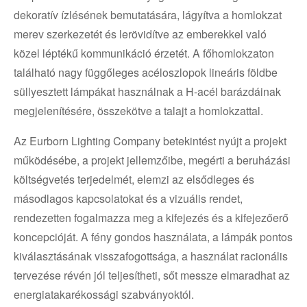
dekoratív ízlésének bemutatására, lágyítva a homlokzat
merev szerkezetét és lerövidítve az emberekkel való
közel léptékű kommunikáció érzetét. A főhomlokzaton
található nagy függőleges acéloszlopok lineáris földbe
süllyesztett lámpákat használnak a H-acél barázdáinak
megjelenítésére, összekötve a talajt a homlokzattal.
Az Eurborn Lighting Company betekintést nyújt a projekt
működésébe, a projekt jellemzőibe, megérti a beruházási
költségvetés terjedelmét, elemzi az elsődleges és
másodlagos kapcsolatokat és a vizuális rendet,
rendezetten fogalmazza meg a kifejezés és a kifejezőerő
koncepcióját. A fény gondos használata, a lámpák pontos
kiválasztásának visszafogottsága, a használat racionális
tervezése révén jól teljesítheti, sőt messze elmaradhat az
energiatakarékossági szabványoktól.