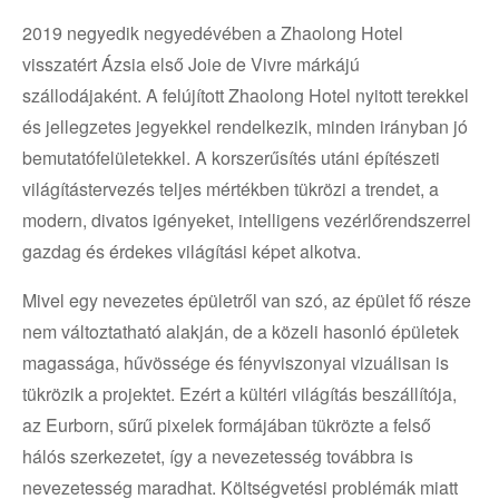
2019 negyedik negyedévében a Zhaolong Hotel
visszatért Ázsia első Joie de Vivre márkájú
szállodájaként. A felújított Zhaolong Hotel nyitott terekkel
és jellegzetes jegyekkel rendelkezik, minden irányban jó
bemutatófelületekkel. A korszerűsítés utáni építészeti
világítástervezés teljes mértékben tükrözi a trendet, a
modern, divatos igényeket, intelligens vezérlőrendszerrel
gazdag és érdekes világítási képet alkotva.
Mivel egy nevezetes épületről van szó, az épület fő része
nem változtatható alakján, de a közeli hasonló épületek
magassága, hűvössége és fényviszonyai vizuálisan is
tükrözik a projektet. Ezért a kültéri világítás beszállítója,
az Eurborn, sűrű pixelek formájában tükrözte a felső
hálós szerkezetet, így a nevezetesség továbbra is
nevezetesség maradhat. Költségvetési problémák miatt