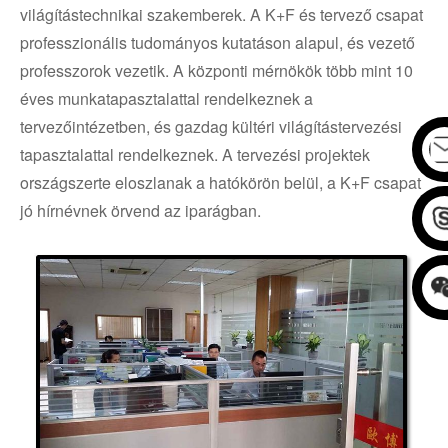
világítástechnikai szakemberek. A K+F és tervező csapat
professzionális tudományos kutatáson alapul, és vezető
professzorok vezetik. A központi mérnökök több mint 10
éves munkatapasztalattal rendelkeznek a
tervezőintézetben, és gazdag kültéri világítástervezési
tapasztalattal rendelkeznek. A tervezési projektek
országszerte eloszlanak a hatókörön belül, a K+F csapat
jó hírnévnek örvend az iparágban.