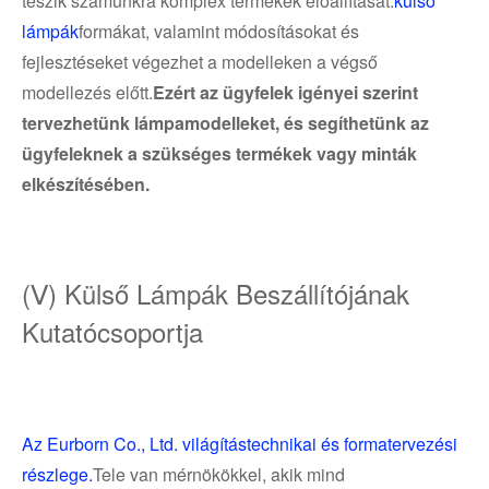
teszik számunkra komplex termékek előállítását.
külső
lámpák
formákat, valamint módosításokat és
fejlesztéseket végezhet a modelleken a végső
modellezés előtt.
Ezért az ügyfelek igényei szerint
tervezhetünk lámpamodelleket, és segíthetünk az
ügyfeleknek a szükséges termékek vagy minták
elkészítésében.
(Ⅴ) Külső Lámpák Beszállítójának
Kutatócsoportja
Az Eurborn Co., Ltd. világítástechnikai és formatervezési
részlege.
Tele van mérnökökkel, akik mind