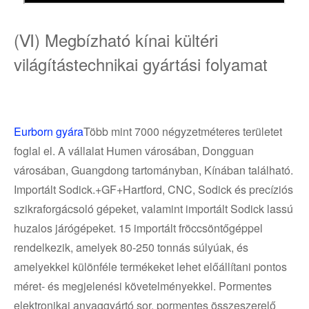
(Ⅵ) Megbízható kínai kültéri
világítástechnikai gyártási folyamat
Eurborn gyára
Több mint 7000 négyzetméteres területet
foglal el. A vállalat Humen városában, Dongguan
városában, Guangdong tartományban, Kínában található.
Importált Sodick.+GF+Hartford, CNC, Sodick és precíziós
szikraforgácsoló gépeket, valamint importált Sodick lassú
huzalos járógépeket. 15 importált fröccsöntőgéppel
rendelkezik, amelyek 80-250 tonnás súlyúak, és
amelyekkel különféle termékeket lehet előállítani pontos
méret- és megjelenési követelményekkel. Pormentes
elektronikai anyaggyártó sor, pormentes összeszerelő