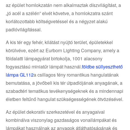
az épület homlokzatán nem alkalmaztak díszvilágítást, a
„jó acél a szélén” elvét követve, a homlokzatra szánt
korlátozottabb költségvetéssel és a négyzet alakú
padlóvilágítással.
A kis tér egy fehér, kilátást nyújtó terület, épületekkel
körülvéve, ezért az Eurborn Lighting Company, amely a
földalatti lámpagyárat birtokolja, 1001 alacsony
fogyasztású miniatűr lámpát használ.
földbe süllyeszthető
lámpa GL112
a csillagos fény romantikus hangulatának
bemutatása, a jövőbeli kis tér útpadlójának anyagának, a
szabadtéri tematikus tevékenységeknek és a mindennapi
életben feltűnő hangulat szükségességének ötvözésével.
Az épület dekoratív szerkezetével és anyagaival
kombinálva viszonylag gazdaságos vonallámpákat és
lámpákat használnak az anyagok átláthatóságának és