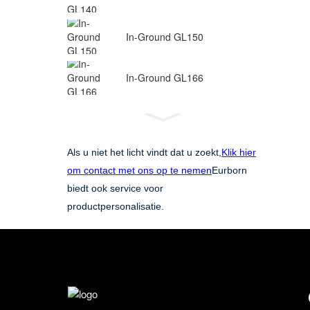
In-Ground GL150
In-Ground GL166
Als u niet het licht vindt dat u zoekt,
Klik hier
om contact met ons op te nemen
Eurborn
biedt ook service voor
productpersonalisatie.