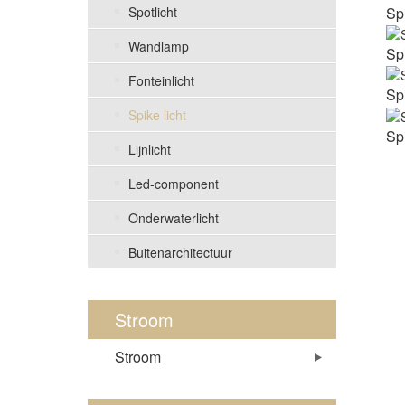
Sp
Spotlicht
Wandlamp
Sp
Fonteinlicht
Sp
Spike licht
Sp
Lijnlicht
Led-component
Onderwaterlicht
Buitenarchitectuur
Stroom
Stroom