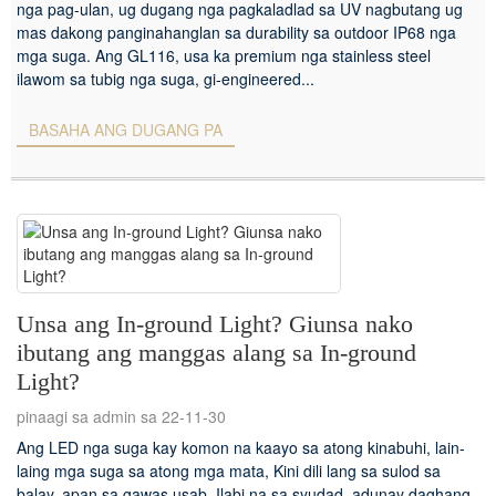
nga pag-ulan, ug dugang nga pagkaladlad sa UV nagbutang ug
mas dakong panginahanglan sa durability sa outdoor IP68 nga
mga suga. Ang GL116, usa ka premium nga stainless steel
ilawom sa tubig nga suga, gi-engineered...
BASAHA ANG DUGANG PA
Unsa ang In-ground Light? Giunsa nako
ibutang ang manggas alang sa In-ground
Light?
pinaagi sa admin sa 22-11-30
Ang LED nga suga kay komon na kaayo sa atong kinabuhi, lain-
laing mga suga sa atong mga mata, Kini dili lang sa sulod sa
balay, apan sa gawas usab. Ilabi na sa syudad, adunay daghang