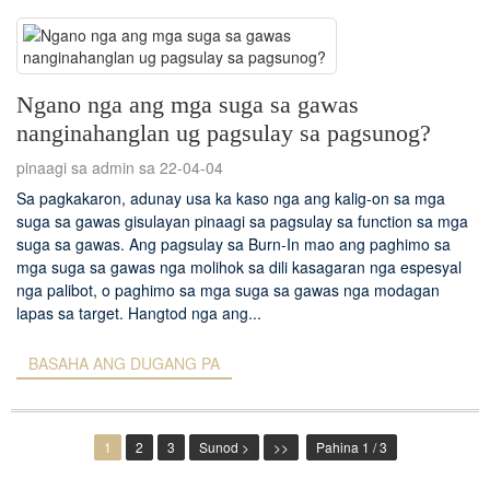
Ngano nga ang mga suga sa gawas
nanginahanglan ug pagsulay sa pagsunog?
pinaagi sa admin sa 22-04-04
Sa pagkakaron, adunay usa ka kaso nga ang kalig-on sa mga
suga sa gawas gisulayan pinaagi sa pagsulay sa function sa mga
suga sa gawas. Ang pagsulay sa Burn-In mao ang paghimo sa
mga suga sa gawas nga molihok sa dili kasagaran nga espesyal
nga palibot, o paghimo sa mga suga sa gawas nga modagan
lapas sa target. Hangtod nga ang...
BASAHA ANG DUGANG PA
1
2
3
Sunod >
>>
Pahina 1 / 3