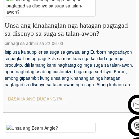
Unsa ang kinahanglan nga hatagan pagtagad
sa disenyo sa suga sa talan-awon?
pinaagi sa admin sa 22-06-03
Isip usa ka supplier sa suga sa gawas, ang Eurborn nagpadayon
sa pagkat-on ug pagsiksik sa mas taas nga kalidad nga mga
produkto, dili lamang kami naghatag og mga suga sa talan-awon,
apan naghatag usab og customized nga mga serbisyo. Karon,
among gipaambit kung unsa ang kinahanglan nga hatagan
pagtagad sa disenyo sa talan-awon nga suga. Atong kuhaon ang
lan...
BASAHA ANG DUGANG PA