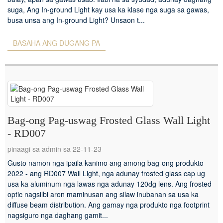
suga, Ang In-ground Light kay usa ka klase nga suga sa gawas,
busa unsa ang In-ground Light? Unsaon t...
BASAHA ANG DUGANG PA
Bag-ong Pag-uswag Frosted Glass Wall Light
- RD007
pinaagi sa admin sa 22-11-23
Gusto namon nga ipaila kanimo ang among bag-ong produkto
2022 - ang RD007 Wall Light, nga adunay frosted glass cap ug
usa ka aluminum nga lawas nga adunay 120dg lens. Ang frosted
optic nagsilbi aron maminusan ang silaw inubanan sa usa ka
diffuse beam distribution. Ang gamay nga produkto nga footprint
nagsiguro nga daghang gamit...