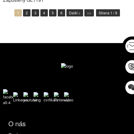
1
2
3
4
5
6
Další >
>>
Strana 1 / 9
O nás