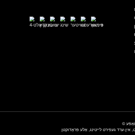
ַפּע
ט
,
אין-ערד געפירט לייטינג
,
אַלע פּראָדוקטן