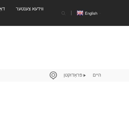
ווידעא צענטער
דאַ
English
היים
פּראָדוקטן