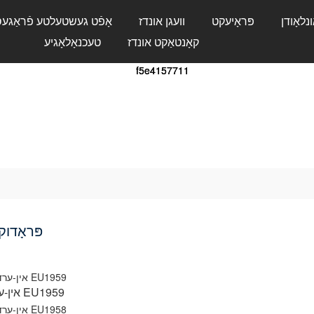
ונלאָודן
פּראָיעקט
וועגן אונדז
אָפֿט געשטעלטע פֿראַגע
קאָנטאַקט אונדז
טעכנאָלאָגיע
פּראָדוק
אין-ערד EU1959