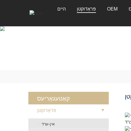
ס
OEM
פּראָדוקטן
היים
טן
קאַטעגאָריעס
פּראָדוקטן
אין-ערד