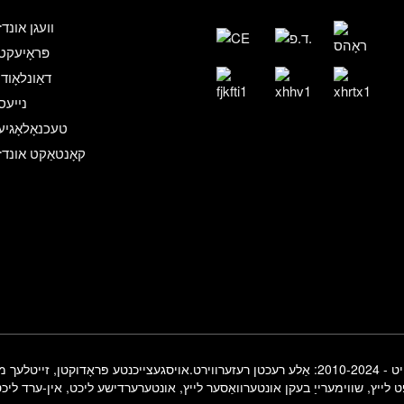
וועגן אונדז
פּראָיעקט
דאַונלאָודן
נייעס
טעכנאָלאָגיע
קאָנטאַקט אונדז
ע רעכטן רעזערווירט.
אויסגעצייכנטע פּראָדוקטן
,
זייטלעך מא
ט לייץ
,
שווימערייַ בעקן אונטערוואַסער לייץ
,
אונטערערדישע ליכט
,
אין-ערד ליכ