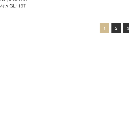
אין-ערד GL119T
1
2