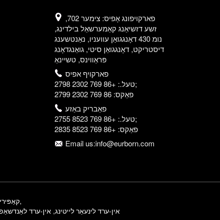
פארקויפונג אָפיס: צימער 702,
זשע דזשיאַנג קאַמערשאַל בילדינג,
נומ 430 דאָנגגואַן עוועניו, נאַנטשענג
דיסטריקט, דאָנגגואַן סיטי, גואַנגדאָנג
פּראַווינס, טשיינאַ
פארקויף אפיס
טעל.: +86 769 2302 2798;
פאַקס: 86 769 2302 2799
פאַבריק באַזע
טעל.: +86 769 8523 2755;
פאַקס: +86 769 8523 2835
Email us:info@eurborn.com
,
© קאַפּירייט - 2010-2024: אַל
אין-ערד לינעאַר לייטינג
,
אין-ערד לאַנדשאַפ