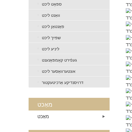
ספּאָט ליכט
וואַנט ליכט
פאָנטאַן ליכט
שפּײַך ליכט
ליניע ליכט
געפֿירט קאָמפּאָנענט
אונטערוואַסער ליכט
דרויסנדיקע אַרכיטעקטור
מאַכט
מאַכט