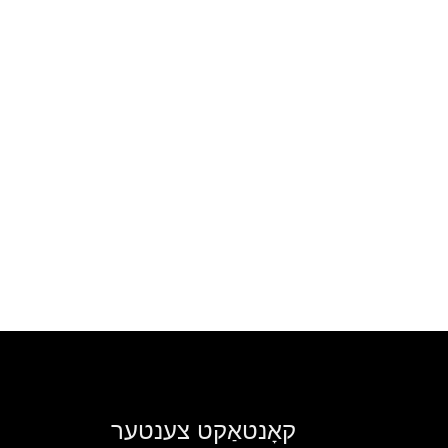
קאָנטאַקט צענטער