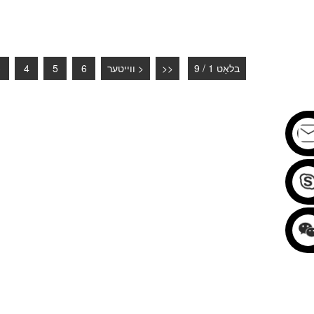
בלאַט 1 / 9
>>
ווייטער >
6
5
4
3