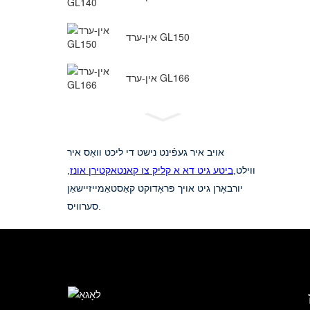
אין-ערד GL150
אין-ערד GL166
אויב איר געפֿינט נישט די ליכט וואָס איר
ווילט,
ביטע גיט דא א קליק צו קאנטאקטירן אונז
,
יורבאָרן גיט אויך פּראָדוקט קאַסטאַמייזיישאַן
סערוויס.