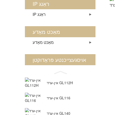
IP ראַנג
IP ראַנג
מאַכט מאָדע
מאַכט מאָדע
אויסגעצייכנטע פּראָדוקטן
אין-ערד GL112H
אין-ערד GL116
אין-ערד GL140