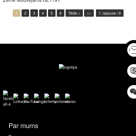
1
2
3
4
5
6
Tālāk >
>>
1. lappuse / 9
Par mums