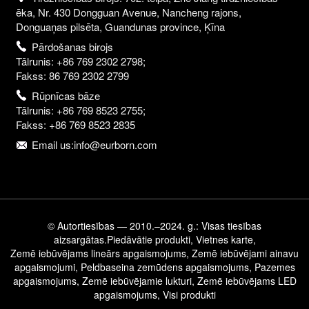
ēka, Nr. 430 Dongguan Avenue, Nancheng rajons,
Donguaņas pilsēta, Guandunas province, Ķīna
Pārdošanas birojs
Tālrunis: +86 769 2302 2798;
Fakss: 86 769 2302 2799
Rūpnīcas bāze
Tālrunis: +86 769 8523 2755;
Fakss: +86 769 8523 2835
Email us:info@eurborn.com
© Autortiesības — 2010.–2024. g.: Visas tiesības
aizsargātas.
Piedāvātie produkti
,
Vietnes karte
,
Zemē iebūvējams lineārs apgaismojums
,
Zemē iebūvējami ainavu
apgaismojumi
,
Peldbaseina zemūdens apgaismojums
,
Pazemes
apgaismojums
,
Zemē iebūvējamie lukturi
,
Zemē iebūvējams LED
apgaismojums
,
Visi produkti