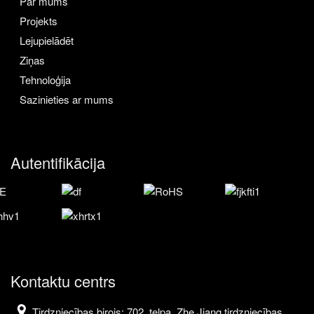
Par mums
Projekts
Lejupielādēt
Ziņas
Tehnoloģija
Sazinieties ar mums
Autentifikācija
Kontaktu centrs
Tirdzniecības birojs: 702. telpa, Zhe Jiang tirdzniecības