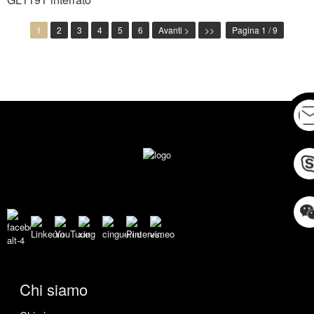
1
2
3
4
5
6
Avanti >
>>
Pagina 1 / 9
Chi siamo