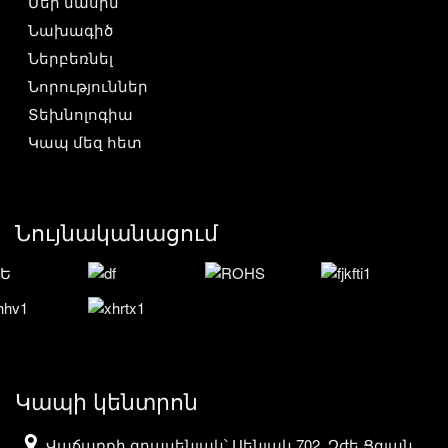
Մեր մասին
Նախագիծ
Ներբեռնել
Նորություններ
Տեխնոլոգիա
Կապ մեզ հետ
Նույնականացում
Կապի կենտրոն
Վաճառքի գրասենյակ՝ Սենյակ 702, Չժե Ցզյան