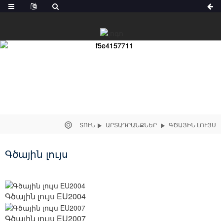
ՏՈՒՆ
ԱՐՏԱԴՐԱՆՔՆԵՐ
ԳԾԱՅԻՆ ԼՈՒՅՍ
Գծային լույս
Գծային լույս EU2004
Գծային լույս EU2007