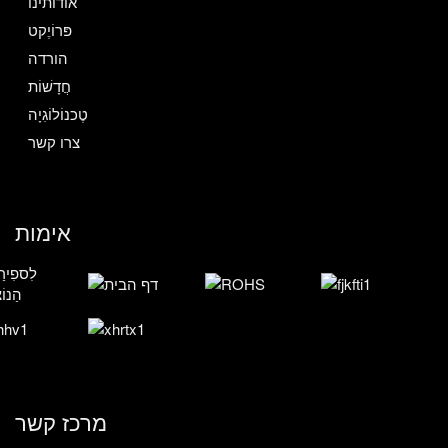
אודותינו
פּרוֹיֶקט
הורדה
חֲדָשׁוֹת
טֶכנוֹלוֹגִיָה
צרו קשר
אימות
מרכז קשר