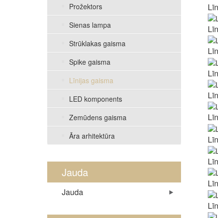
Lī
Prožektors
Sienas lampa
Lī
Strūklakas gaisma
Lī
Spike gaisma
Lī
Līnijas gaisma
Lī
LED komponents
Lī
Zemūdens gaisma
Āra arhitektūra
Lī
Lī
Jauda
Lī
Jauda
Lī