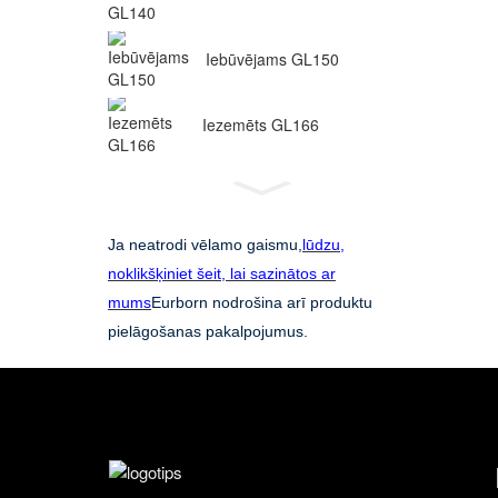
Iebūvējams GL150
Iezemēts GL166
Ja neatrodi vēlamo gaismu,
lūdzu,
noklikšķiniet šeit, lai sazinātos ar
mums
Eurborn nodrošina arī produktu
pielāgošanas pakalpojumus.