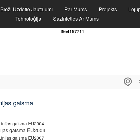
Bieži Uzdotie Jautājumi
Par Mums
Projekts
Lejup
Tehnoloģija
Sazinieties Ar Mums
nijas gaisma
nijas gaisma EU2004