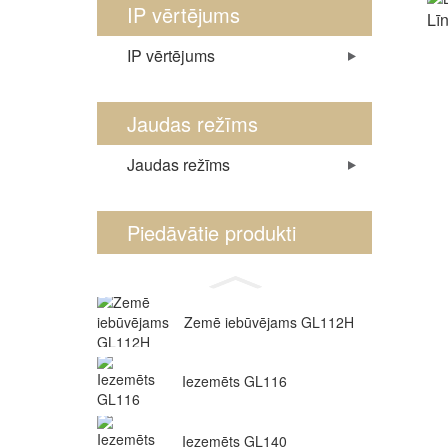
IP vērtējums
Lī
IP vērtējums
Jaudas režīms
Jaudas režīms
Piedāvātie produkti
Zemē iebūvējams GL112H
Iezemēts GL116
Iezemēts GL140