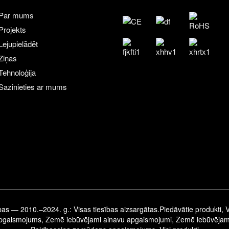
Par mums
Projekts
Lejupielādēt
Ziņas
Tehnoloģija
Sazinieties ar mums
bas — 2010.–2024. g.: Visas tiesības aizsargātas.
Piedāvātie produkti
,
V
pgaismojums
,
Zemē iebūvējami ainavu apgaismojumi
,
Zemē iebūvējam