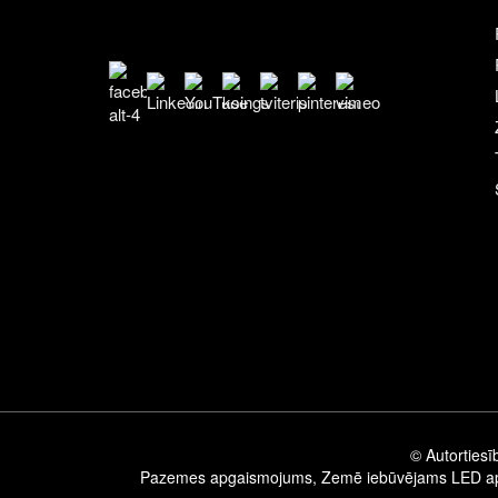
© Autortiesī
Pazemes apgaismojums
,
Zemē iebūvējams LED a