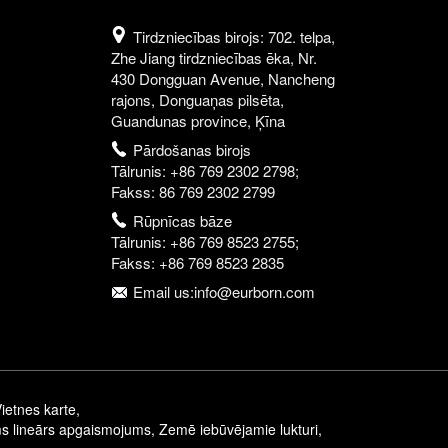
Tirdzniecības birojs: 702. telpa,
Zhe Jiang tirdzniecības ēka, Nr.
430 Dongguan Avenue, Nancheng
rajons, Donguaņas pilsēta,
Guandunas province, Ķīna
Pārdošanas birojs
Tālrunis: +86 769 2302 2798;
Fakss: 86 769 2302 2799
Rūpnīcas bāze
Tālrunis: +86 769 8523 2755;
Fakss: +86 769 8523 2835
Email us:info@eurborn.com
ietnes karte
,
s lineārs apgaismojums
,
Zemē iebūvējamie lukturi
,