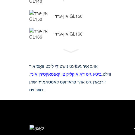
אין-ערד GL150
אין-ערד GL166
אויב איר געפֿינט נישט די ליכט וואָס איר
ווילט,
ביטע גיט דא א קליק צו קאנטאקטירן אונז
,
יורבאָרן גיט אויך פּראָדוקט קאַסטאַמייזיישאַן
סערוויס.