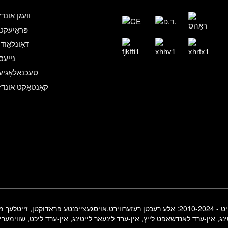
וועגן אונדז
פּראָיעקט
דאַונלאָודן
נייעס
טעכנאָלאָגיע
קאָנטאַקט אונדז
ע רעכטן רעזערווירט.
אויסגעצייכנטע פּראָדוקטן
,
זייטלעך מא
נג
,
אין-ערד לאַנדשאַפט לייץ
,
אין-ערד לינעאַר לייטינג
,
אין-ערד ליכט
,
שווימעריי