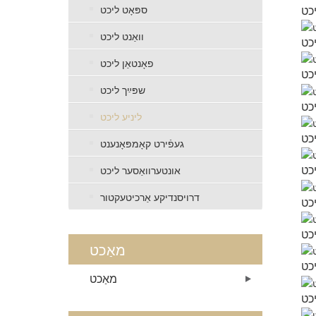
ספּאָט ליכט
וואַנט ליכט
פאָנטאַן ליכט
שפּײַך ליכט
ליניע ליכט
געפֿירט קאָמפּאָנענט
אונטערוואַסער ליכט
דרויסנדיקע אַרכיטעקטור
מאַכט
מאַכט