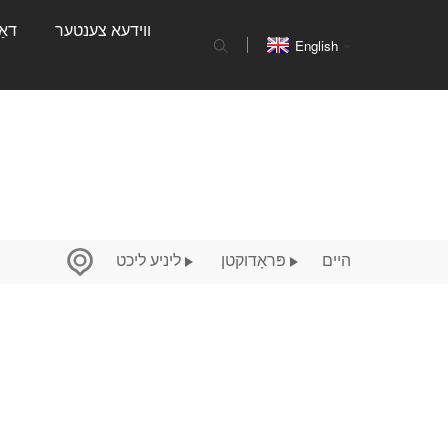
ווידעא צענטער
דאַ
English
היים
פּראָדוקטן
ליניע ליכט