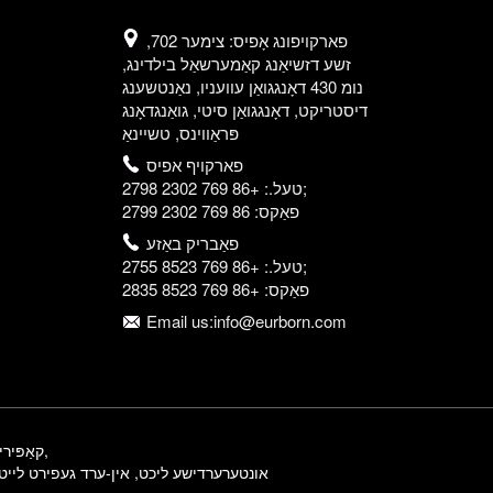
פארקויפונג אָפיס: צימער 702,
זשע דזשיאַנג קאַמערשאַל בילדינג,
נומ 430 דאָנגגואַן עוועניו, נאַנטשענג
דיסטריקט, דאָנגגואַן סיטי, גואַנגדאָנג
פּראַווינס, טשיינאַ
פארקויף אפיס
טעל.: +86 769 2302 2798;
פאַקס: 86 769 2302 2799
פאַבריק באַזע
טעל.: +86 769 8523 2755;
פאַקס: +86 769 8523 2835
Email us:info@eurborn.com
,
© קאַפּירייט - 2010-2024: אַל
אונטערערדישע ליכט
,
אין-ערד געפירט לייטי