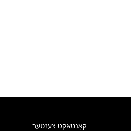
קאָנטאַקט צענטער