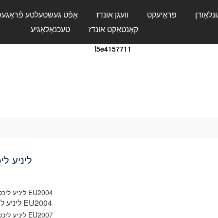
ונלאָודן
פּראָיעקט
וועגן אונדז
אָפֿט געשטעלטע פֿראַגע
קאָנטאַקט אונדז
טעכנאָלאָגיע
ליניע לי
ליניע ליכט EU2004