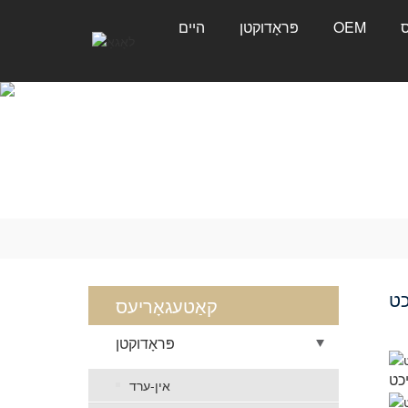
ס
OEM
פּראָדוקטן
היים
כט
קאַטעגאָריעס
פּראָדוקטן
אין-ערד