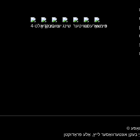
ַפּע
ַ בעקן אונטערוואַסער לייץ
,
אַלע פּראָדוקטן