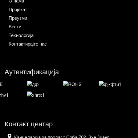
О нама
Пројекат
Преузми
Вести
Технологија
Контактирајте нас
Аутентификација
Контакт центар
Канцеларија за продају: Соба 702, Зхе Јианг